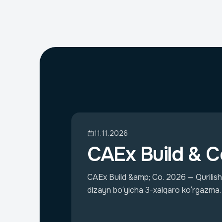
11.11.2026
CAEx Build & C
CAEx Build &amp; Co. 2026 — Qurilish, 
dizayn bo‘yicha 3-xalqaro ko‘rgazma.