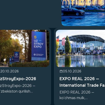
20.10.2026
05.10.2026
zStroyExpo-2026
EXPO REAL 2026 —
International Trade Fa
zStroyExpo-2026 —
‘zbekiston qurilish
for Property &
EXPO REAL 2026 —
ohasidagi xalqaro k...
ko‘chmas mulk,
Investment
investitsiyalar va infratuzi..