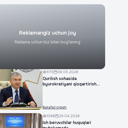
Reklamangiz uchun joy
Reklama uchun biz bilan bog'laning
975
06.05.2026
Qurilish sohasida
byurokratiyani qisqartirish
masa...
Batafsil o'qish
1068
29.04.2026
Ish beruvchilar huquqlari