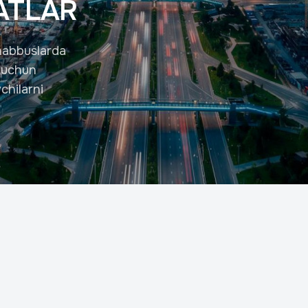
ATLAR
shabbuslarda
h uchun
chilarni