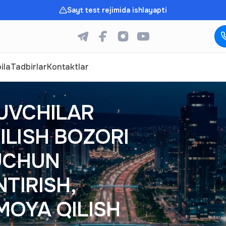
Sayt test rejimida ishlayapti
ila
Tadbirlar
Kontaktlar
UVCHILAR
ILISH BOZORI
 UCHUN
TIRISH,
MOYA QILISH