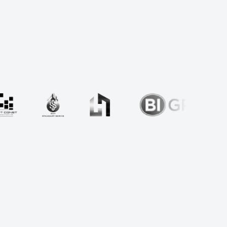
So'rov yuborish