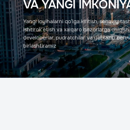
VA YANGI IMKONIY
Yangi loyihalarni qo‘lga kiritish, sohaviy ta
ishtirok etish va xalqaro bozorlarga chiqis
developerlar, pudratchilar va yetkazib beruv
birlashtiramiz