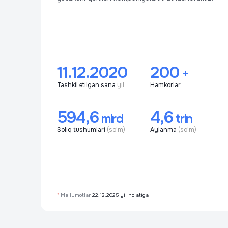
11.12.2020
200
+
Tashkil etilgan sana
yil
Hamkorlar
594,6
4,6
mlrd
trln
Soliq tushumlari
(so'm)
Aylanma
(so'm)
*
Ma'lumotlar
22.12.2025 yil holatiga