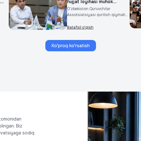
..
hujjat loyihasi muhok...
O‘zbekiston Quruvchilar
Assotsiatsiyasi qurilish qiymatini
h...
Batafsil o'qish
Ko'proq ko'rsatish
i tomonidan
lingan. Biz
novatsiyaga sodiq