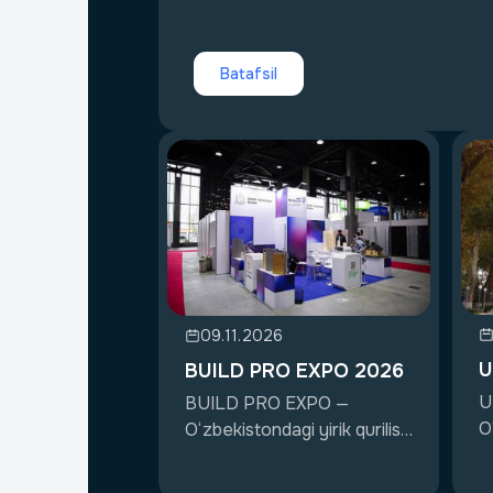
Batafsil
09.11.2026
U
BUILD PRO EXPO 2026
U
BUILD PRO EXPO —
O
O‘zbekistondagi yirik qurilish
s
ko‘rgazmasi9...