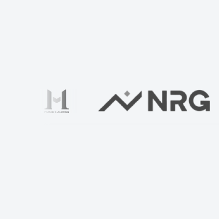
Uyingizni biz bilan tekshiring
Ваше имя
*
STIR
Quruvchi