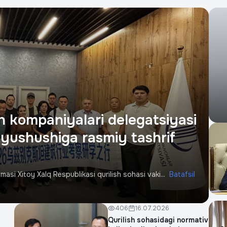
sh kompaniyalari delegatsiyasi
uyushushiga rasmiy tashrif
asi Xitoy Xalq Respublikasi qurilish sohasi vaki...
Batafsil
406
16.07.2026
Qurilish sohasidagi normativ