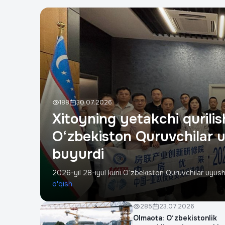
188
30.07.2026
Xitoyning yetakchi qurili
O‘zbekiston Quruvchilar 
buyurdi
2026-yil 28-iyul kuni O‘zbekiston Quruvchilar uyushm
o'qish
285
23.07.2026
Olmaota: O‘zbekistonlik