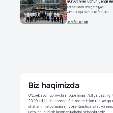
quruvchilar uchun yangi im.
Oʻzbekiston delegatsiyasi
Olmaotaga xizmat safari bilan
tash...
Batafsil o'qish
Biz haqimizda
O'zbekiston quruvchilar uyushmasi Adliya vazirlig
2020-yil 11-dekabrdagi 311-raqam bilan ro'yxatga o
shahar infratuzilmasini rivojlantirishda sifat va in
yetakchi qurilish kompaniyalarini birlashtiramiz.