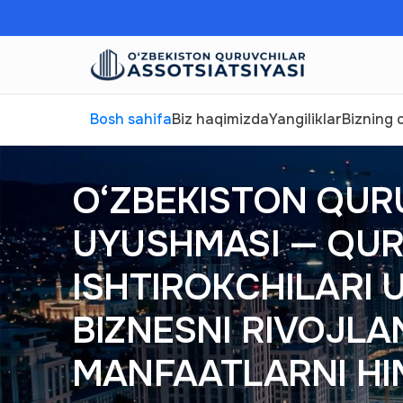
Bosh sahifa
Biz haqimizda
Yangiliklar
Bizning o
O‘ZBEKISTON QUR
UYUSHMASI — QUR
ISHTIROKCHILARI
BIZNESNI RIVOJLAN
MANFAATLARNI HI