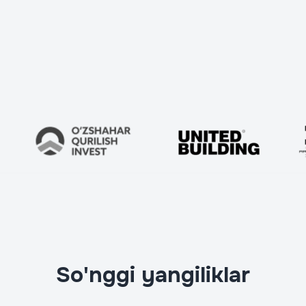
Телефон
*
So'nggi yangiliklar
Loyiha manzili