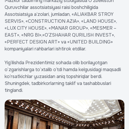
Mazkur tadbirning markaziy studiyasida O‘zbekiston
Quruvchilar assotsiatsiyasi raisi boshchiligida
Assotsiatsiya a’zolari, jumladan, «ALIAKBAR STROY
SERVIS», «CONSTRUCTION AZIA», «LAND HOUSE»,
«LUX CITY HOUSE», «MANAR GROUP», «MESMER –
EAST», «NRG BI»,«O‘ZSHAHAR QURILISH INVEST»,
«PERFECT DESIGN ART» va «UNITED BUILDING»
kompaniyalari rahbarlari ishtirok etdilar.
Yig‘ilishda Prezidentimiz sohada olib borilayotgan
o‘zgarishlarga to‘xtalib o‘tdi hamda kelgusidagi maqsadli
ko‘rsatkichlar yuzasidan aniq topshiriqlar berdi.
Shuningdek, tadbirkorlarning taklif va tashabbuslari
tinglandi.