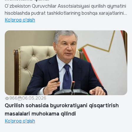
O‘zbekiston Quruvchilar Assotsiatsiyasi qurilish qiymatini
hisoblashda pudrat tashkilotlarining boshqa xarajatlarini
Ko'proq o'qish
aniqlash tartibi to‘g‘risidagi Nizom loyihasini muhokama
qilishga bag‘ishlangan ishchi uchrashuv
o‘tkazdi.Muhokamada Assotsiatsiya raisi, O‘zbekiston
Respublikasi Qurilish va uy-joy k...
966
06.05.2026
Qurilish sohasida byurokratiyani qisqartirish
masalalari muhokama qilindi
Ko'proq o'qish