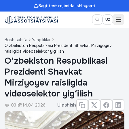
Sayt test rejimida ishlayapti
Meny
UZ
Bosh sahifa
Yangiliklar
O‘zbekiston Respublikasi Prezidenti Shavkat Mirziyoyev
raisligida videoselektor yig‘ilish
O‘zbekiston Respublikasi
Prezidenti Shavkat
Mirziyoyev raisligida
videoselektor yig‘ilish
Ulashish
1031
14.04.2026