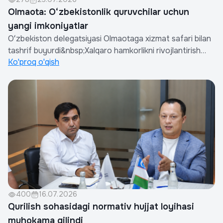
Olmaota: O‘zbekistonlik quruvchilar uchun
yangi imkoniyatlar
Oʻzbekiston delegatsiyasi Olmaotaga xizmat safari bilan
tashrif buyurdi&nbsp;Xalqaro hamkorlikni rivojlantirish
Ko'proq o'qish
hamda o‘zbekistonlik qurilish kompaniyalarining qurilish
ishlari va xizmatlari eksportini kengaytirish maqsadida
Oʻzbekiston delegatsiyasi Qozogʻiston Respublikasining
Olmaota shahriga xiz...
400
16.07.2026
Qurilish sohasidagi normativ hujjat loyihasi
muhokama qilindi