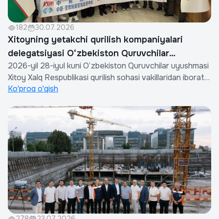
182
30.07.2026
Xitoyning yetakchi qurilish kompaniyalari
delegatsiyasi O‘zbekiston Quruvchilar
2026-yil 28-iyul kuni O‘zbekiston Quruvchilar uyushmasi
uyushushiga rasmiy tashrif buyurdi
Xitoy Xalq Respublikasi qurilish sohasi vakillaridan iborat
Ko'proq o'qish
rasmiy delegatsiyani qabul qildi.Tashrif Shinjan Yevrosiyo
investitsiya va savdoni rivojlantirish kompaniyasi hamda
Xitoy Ko‘chmas mulk assotsiatsiyasi hamkorligida tashkil
etildi.Uchr...
278
23.07.2026