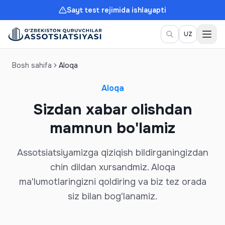
Sayt test rejimida ishlayapti
Meny
UZ
Bosh sahifa
Aloqa
Aloqa
Sizdan xabar olishdan
mamnun bo'lamiz
Assotsiatsiyamizga qiziqish bildirganingizdan
chin dildan xursandmiz. Aloqa
ma'lumotlaringizni qoldiring va biz tez orada
siz bilan bog'lanamiz.