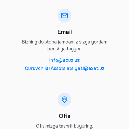
Email
Bizning do'stona jamoamiz sizga yordam
berishga tayyor.
info@azuz.uz
QuruvchilarAssotsiatsiyasi@exat.uz
Ofis
Ofisimizga tashrif buyuring.