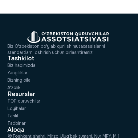
Biz O'zbekiston bo'ylab qurilish mutaxassislarini
standartlarni oshirish uchun birlashtiramiz
Tashkilot
Biz haqimizda
Yangiliklar
Bizning oila
A'zolik
Resurslar
TOP quruvchilar
Loyihalar
Tahlil
Tadbirlar
Aloqa
Toshkent shahri, Mirzo Ulug‘bek tumani, Nur MFY, M 1