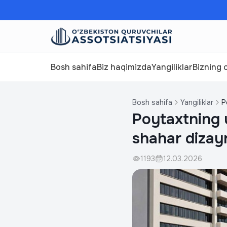
Bosh sahifa
Biz haqimizda
Yangiliklar
Bizning o
Bosh sahifa
Yangiliklar
P
Poytaxtning u
shahar dizay
1193
12.03.2026