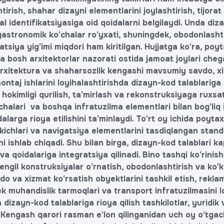
htirish, shahar dizayni elementlarini joylashtirish, tijora
 identifikatsiyasiga oid qoidalarni belgilaydi. Unda diz
a gastronomik ko‘chalar ro‘yxati, shuningdek, obodonlasht
atsiya yig‘imi miqdori ham kiritilgan. Hujjatga ko‘ra, po
ida bosh arxitektorlar nazorati ostida jamoat joylari cheg
 Arxitektura va shaharsozlik kengashi mavsumiy savdo, x
ontaj ishlarini loyihalashtirishda dizayn-kod talablariga 
 hokimligi qurilish, ta’mirlash va rekonstruksiyaga ruxs
kchalari va boshqa infratuzilma elementlari bilan bog‘liq
alarga rioya etilishini ta’minlaydi. To‘rt oy ichida poyta
tkichlari va navigatsiya elementlarini tasdiqlangan stand
i ishlab chiqadi. Shu bilan birga, dizayn-kod talablari kap
a qoidalariga integratsiya qilinadi. Bino tashqi ko‘rinishi
yengil konstruksiyalar o‘rnatish, obodonlashtirish va ko‘
avdo va xizmat ko‘rsatish obyektlarini tashkil etish, rekl
ek muhandislik tarmoqlari va transport infratuzilmasini 
dizayn-kod talablariga rioya qilish tashkilotlar, yuridik
 Kengash qarori rasman e’lon qilinganidan uch oy o‘tgac