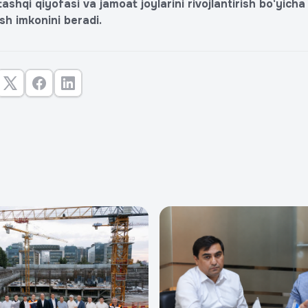
shqi qiyofasi va jamoat joylarini rivojlantirish bo‘yich
ish imkonini beradi.