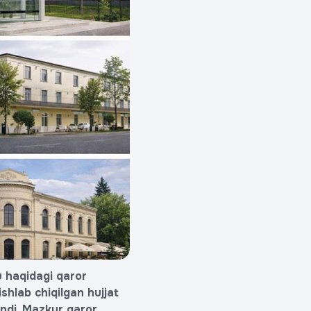
u haqidagi qaror
hlab chiqilgan hujjat
indi. Mazkur qaror