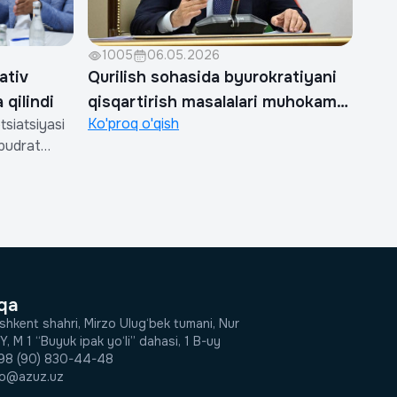
1005
06.05.2026
ativ
Qurilish sohasida byurokratiyani
 qilindi
qisqartirish masalalari muhokama
Ko'proq o'qish
siatsiyasi
qilindi
 pudrat
tlarini
izom
uv
tsiya raisi,
lish va uy-
qa
shkent shahri, Mirzo Ulug‘bek tumani, Nur
Y, M 1 “Buyuk ipak yo‘li” dahasi, 1 B-uy
98 (90) 830-44-48
fo@azuz.uz