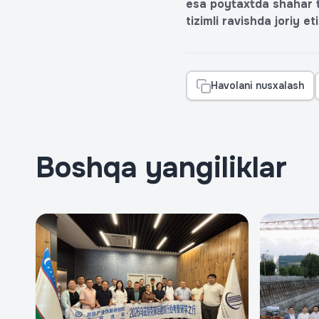
esa poytaxtda shahar ta
tizimli ravishda joriy et
Havolani nusxalash
Boshqa yangiliklar