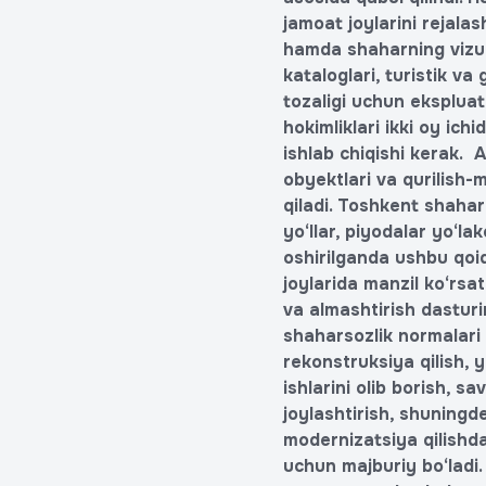
jamoat joylarini rejalas
hamda shaharning vizual
kataloglari, turistik v
tozaligi uchun ekspluat
hokimliklari ikki oy ich
ishlab chiqishi kerak.
obyektlari va qurilish-m
qiladi. Toshkent shahar
yo‘llar, piyodalar yo‘la
oshirilganda ushbu qoid
joylarida manzil ko‘rsa
va almashtirish dasturin
shaharsozlik normalari v
rekonstruksiya qilish, 
ishlarini olib borish, s
joylashtirish, shuningd
modernizatsiya qilishda 
uchun majburiy bo‘ladi.