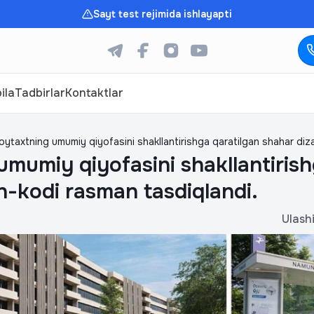
Sayt test rejimida ishlayapti
ila
Tadbirlar
Kontaktlar
oytaxtning umumiy qiyofasini shakllantirishga qaratilgan shahar diz
mumiy qiyofasini shakllantirish
n-kodi rasman tasdiqlandi.
Ulash