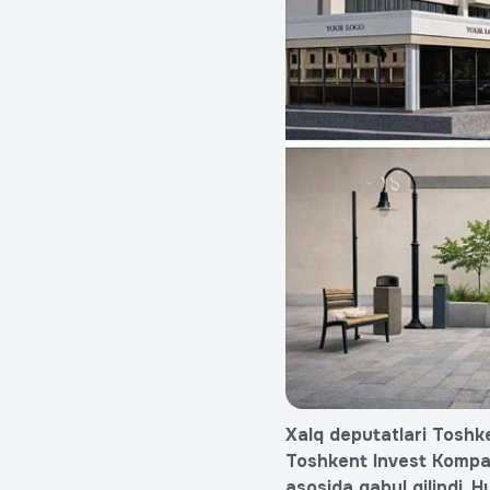
Xalq deputatlari Toshk
Toshkent Invest Kompan
asosida qabul qilindi. 