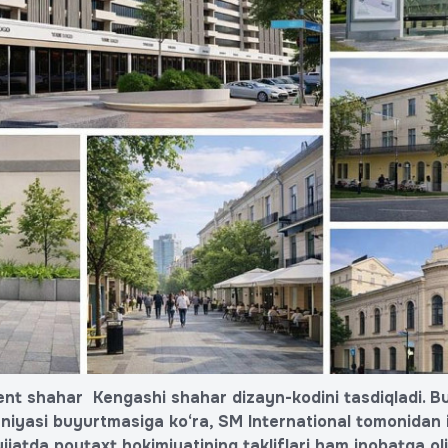
ent shahar Kengashi shahar dizayn-kodini tasdiqladi. B
iyasi buyurtmasiga ko‘ra, SM International tomonidan is
Hujjatda poytaxt hokimiyatining takliflari ham inobatga ol