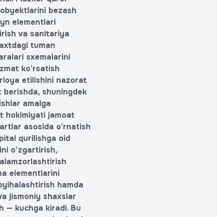
t obyektlarini bezash
ayn elementlari
irish va sanitariya
ytaxtdagi tuman
aralari sxemalarini
izmat ko‘rsatish
rioya etilishini nazorat
at berishda, shuningdek
 ishlar amalga
xt hokimiyati jamoat
artlar asosida o‘rnatish
ital qurilishga oid
ni o‘zgartirish,
kalamzorlashtirish
ama elementlarini
loyihalashtirish hamda
 va jismoniy shaxslar
h — kuchga kiradi. Bu