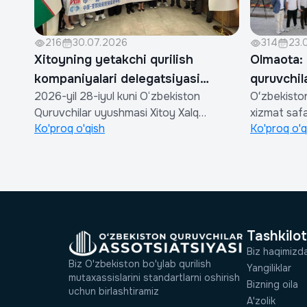
216
30.07.2026
314
23.
Xitoyning yetakchi qurilish
Olmaota: 
kompaniyalari delegatsiyasi
quruvchil
2026-yil 28-iyul kuni O‘zbekiston
Oʻzbekisto
O‘zbekiston Quruvchilar
imkoniyat
Quruvchilar uyushmasi Xitoy Xalq
xizmat safar
uyushushiga rasmiy tashrif
Ko'proq o'qish
Ko'proq o'q
Respublikasi qurilish sohasi vakillaridan
buyurdi&nb
buyurdi
iborat rasmiy delegatsiyani qabul
rivojlantir
qildi.Tashrif Shinjan Yevrosiyo
qurilish kom
investitsiya va savdoni rivojlantirish
va xizmatla
kompaniyasi hamda Xitoy Ko‘chmas mulk
maqsadida 
assotsiatsiyasi hamkorligida tashkil
Qozogʻisto
etildi.Uchr...
shahriga xiz.
Tashkilot
Biz haqimizd
Biz O'zbekiston bo'ylab qurilish
Yangiliklar
mutaxassislarini standartlarni oshirish
Bizning oila
uchun birlashtiramiz
A'zolik