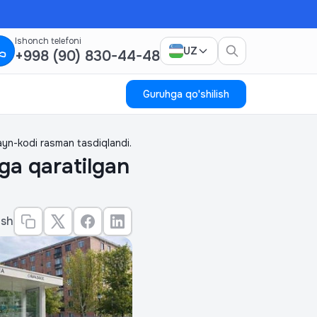
Ishonch telefoni
UZ
+998 (90) 830-44-48
Guruhga qo'shilish
ayn-kodi rasman tasdiqlandi.
ga qaratilgan
ish