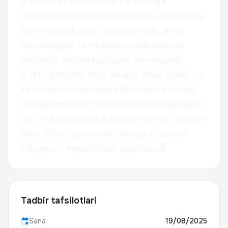
yuksaltirishda salmoqli natijalarga
erishayotgani, tashabbuskorligi, zamonaviy
bilim va tajribasini namoyon etib, aholi
farovonligini ta'minlash yo'lida alohida
jonbozlik ko'rsatayotgani, shuningdek,
o'zining muhim ilmiy-amaliy ishlanmalari va
innovatsion loyihalari bilan biznes sohasi
rivojiga munosib hissa qo'shib kelayotgani
uchun Assotsiatsiya a'zosi «Perfect Design
Arh» MChJ ta'sischisi Dilnoza G'ozieva
«Shuhrat» medali bilan taqdirlandi.
Tadbir tafsilotlari
Sana
19/08/2025