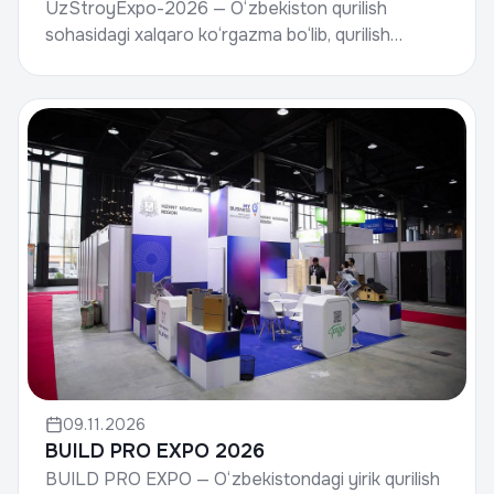
UzStroyExpo-2026 — O‘zbekiston qurilish
sohasidagi xalqaro ko‘rgazma bo‘lib, qurilish
materiallari ishlab chiqaruvchilari, developerlar,
pudratchilar,...
09.11.2026
BUILD PRO EXPO 2026
BUILD PRO EXPO — O‘zbekistondagi yirik qurilish