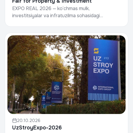
Fair for Property & Investment
EXPO REAL 2026 — ko‘chmas mulk,
investitsiyalar va infratuzilma sohasidagi
dunyoning yetakchi xalqaro ko‘rgazma va
konferensiyalaridan biridir.Sana: 2...
20.10.2026
UzStroyExpo-2026