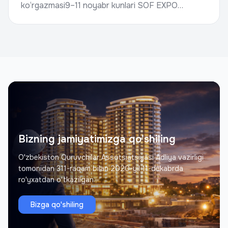
ko‘rgazmasi9–11 noyabr kunlari SOF EXPO
SAMARKAND ko‘rgazma majmuasida xalqaro
qurilish ko‘rgazmasi BU...
Bizning jamiyatimizga qo'shiling
O'zbekiston Quruvchilar Assotsiatsiyasi Adliya vazirligi
tomonidan 311-raqam bilan 2020-yil 11-dekabrda
ro'yxatdan o'tkazilgan.
Bizga qo'shiling