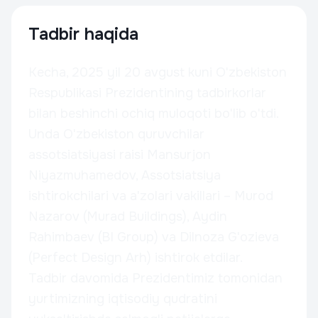
Tadbir haqida
Kecha, 2025 yil 20 avgust kuni O'zbekiston
Respublikasi Prezidentining tadbirkorlar
bilan beshinchi ochiq muloqoti bo'lib o'tdi.
Unda O'zbekiston quruvchilar
assotsiatsiyasi raisi Mansurjon
Niyazmuhamedov, Assotsiatsiya
ishtirokchilari va a'zolari vakillari – Murod
Nazarov (Murad Buildings), Aydin
Rahimbaev (BI Group) va Dilnoza G'ozieva
(Perfect Design Arh) ishtirok etdilar.
Tadbir davomida Prezidentimiz tomonidan
yurtimizning iqtisodiy qudratini