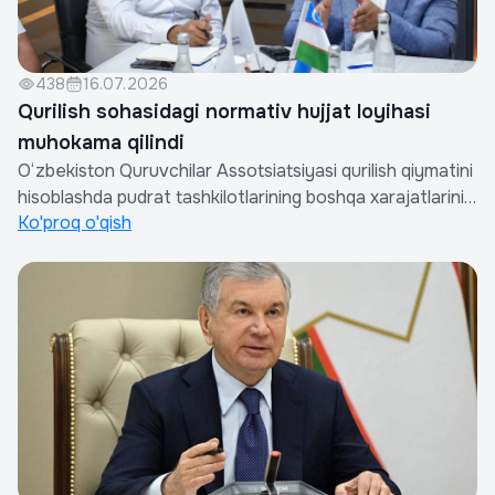
438
16.07.2026
Qurilish sohasidagi normativ hujjat loyihasi
muhokama qilindi
O‘zbekiston Quruvchilar Assotsiatsiyasi qurilish qiymatini
hisoblashda pudrat tashkilotlarining boshqa xarajatlarini
Ko'proq o'qish
aniqlash tartibi to‘g‘risidagi Nizom loyihasini muhokama
qilishga bag‘ishlangan ishchi uchrashuv
o‘tkazdi.Muhokamada Assotsiatsiya raisi, O‘zbekiston
Respublikasi Qurilish va uy-joy k...