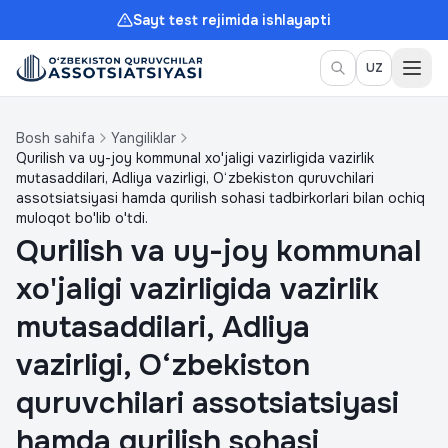
Sayt test rejimida ishlayapti
Meny
UZ
Bosh sahifa
Yangiliklar
Qurilish va uy-joy kommunal xo'jaligi vazirligida vazirlik
mutasaddilari, Adliya vazirligi, O‘zbekiston quruvchilari
assotsiatsiyasi hamda qurilish sohasi tadbirkorlari bilan ochiq
muloqot bo'lib o'tdi.
Qurilish va uy-joy kommunal
xo'jaligi vazirligida vazirlik
mutasaddilari, Adliya
vazirligi, O‘zbekiston
quruvchilari assotsiatsiyasi
hamda qurilish sohasi