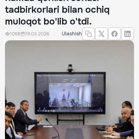
tadbirkorlari bilan ochiq
muloqot bo'lib o'tdi.
Ulashish
1068
19.03.2026