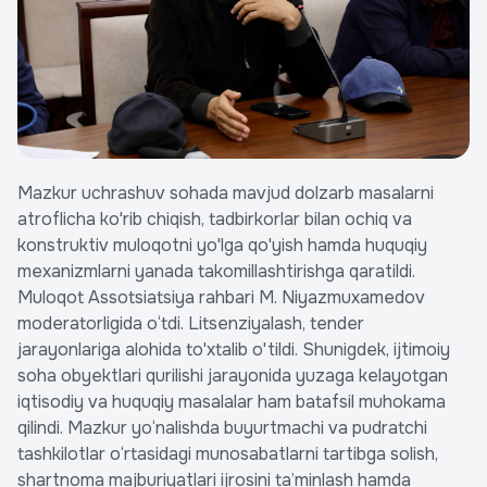
Mazkur uchrashuv sohada mavjud dolzarb masalarni
atroflicha ko'rib chiqish, tadbirkorlar bilan ochiq va
konstruktiv muloqotni yo'lga qo'yish hamda huquqiy
mexanizmlarni yanada takomillashtirishga qaratildi.
Muloqot Assotsiatsiya rahbari M. Niyazmuxamedov
moderatorligida o‘tdi. Litsenziyalash, tender
jarayonlariga alohida to'xtalib o'tildi. Shunigdek, ijtimoiy
soha obyektlari qurilishi jarayonida yuzaga kelayotgan
iqtisodiy va huquqiy masalalar ham batafsil muhokama
qilindi. Mazkur yo‘nalishda buyurtmachi va pudratchi
tashkilotlar o‘rtasidagi munosabatlarni tartibga solish,
shartnoma majburiyatlari ijrosini ta’minlash hamda