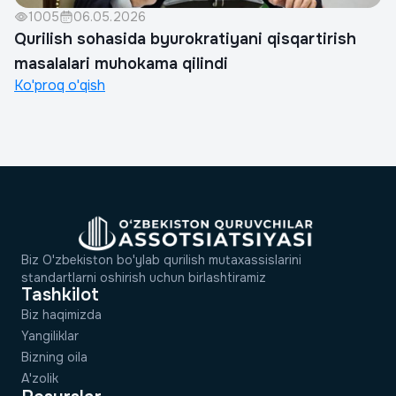
1005
06.05.2026
Qurilish sohasida byurokratiyani qisqartirish
masalalari muhokama qilindi
Ko'proq o'qish
Biz O'zbekiston bo'ylab qurilish mutaxassislarini
standartlarni oshirish uchun birlashtiramiz
Tashkilot
Biz haqimizda
Yangiliklar
Bizning oila
A'zolik