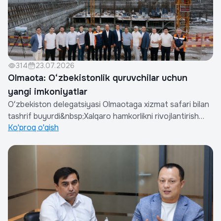
314
23.07.2026
Olmaota: O‘zbekistonlik quruvchilar uchun
yangi imkoniyatlar
Oʻzbekiston delegatsiyasi Olmaotaga xizmat safari bilan
tashrif buyurdi&nbsp;Xalqaro hamkorlikni rivojlantirish
Ko'proq o'qish
hamda o‘zbekistonlik qurilish kompaniyalarining qurilish
ishlari va xizmatlari eksportini kengaytirish maqsadida
Oʻzbekiston delegatsiyasi Qozogʻiston Respublikasining
Olmaota shahriga xiz...