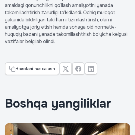
amaldagi qonunchilikni qo‘llash amaliyotini yanada
takomillashtirish zarurligi ta’kidlandi. Ochiq muloqot
yakunida bildirilgan takliflarni tizimlashtirish, ularni
amaliyotga joriy etish hamda sohaga oid normativ-
huquqiy bazani yanada takomillashtirish bo‘yicha kelgusi
vazifalar belgilab olindi.
Havolani nusxalash
Boshqa yangiliklar