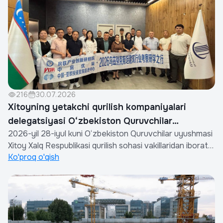
216
30.07.2026
Xitoyning yetakchi qurilish kompaniyalari
delegatsiyasi O‘zbekiston Quruvchilar
2026-yil 28-iyul kuni O‘zbekiston Quruvchilar uyushmasi
uyushushiga rasmiy tashrif buyurdi
Xitoy Xalq Respublikasi qurilish sohasi vakillaridan iborat
Ko'proq o'qish
rasmiy delegatsiyani qabul qildi.Tashrif Shinjan Yevrosiyo
investitsiya va savdoni rivojlantirish kompaniyasi hamda
Xitoy Ko‘chmas mulk assotsiatsiyasi hamkorligida tashkil
etildi.Uchr...