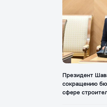
Президент Шавк
сокращению бю
сфере строител