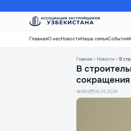
Главная
О нас
Новости
Наша семья
События
Главная
Новости
В ст
В строител
сокращения
984
06.05.2026