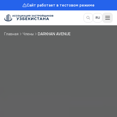
Сайт работает в тестовом режиме
Пер
RU
Главная
Члены
DARKHAN AVENUE