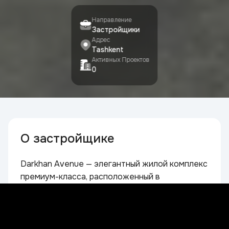
Направление
Застройщики
Адрес
Tashkent
Активных Проектов
0
О застройщике
Darkhan Avenue — элегантный жилой комплекс
премиум-класса, расположенный в
престижной части Яшнабадского района
Ташкента. Архитектура проекта вдохновлена
классическими европейскими традициями:
фасады украшены арочными элементами,